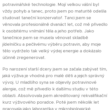
potravinářské technologie. Mojí velkou vášní byl
vždy pohyb a tanec, proto jsem po maturitě odešla
studovat taneční konzervatoř. Tanci jsem se
věnovala profesionálně dvanáct let, což mě přivedlo
k osobitému vnímání těla a jeho potřeb. Jako
tanečnice jsem se musela věnovat skladbě
jídelníčku a pečlivému výběru potravin, aby moje
tělo vydrželo tak velký výdej energie a dokázalo
účinně zregenerovat.
Po narození starší dcery jsem se začala zabývat tím,
jaká výživa je vhodná pro malé děti a jejich správný
vývoj. U mladšího syna se objevily potravinové
alergie, což mě přivedlo k dalšímu studiu v této
oblasti. Absolvovala jsem akreditovaný rekvalifikační
kurz výživového poradce. Poté jsem několik let
pracovala jako laborantka v mikrobiologické